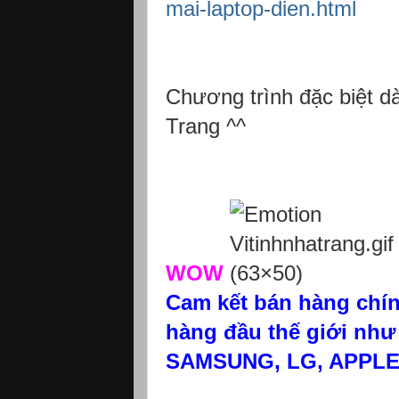
mai-laptop-dien.html
Chương trình đặc biệt 
Trang ^^
WOW
Cam kết bán hàng chín
hàng đầu thế giới nh
SAMSUNG, LG, APPLE,