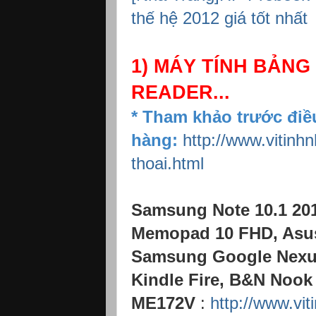
thế hệ 2012 giá tốt nhất
1) MÁY TÍNH BẢNG
READER...
* Tham khảo trước điề
hàng:
http://www.vitinh
thoai.html
Samsung Note 10.1 201
Memopad 10 FHD, Asus 
Samsung Google Nexus
Kindle Fire, B&N Nook
ME172V
:
http://www.vi