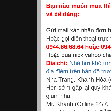
Bạn nào muốn mua thì 
và dễ dàng:
Gửi mail xác nhận đơn 
Hoặc gọi điện thoại trực
0944.66.68.64 hoặc 094
Hoặc qua nick yahoo ch
Địa chỉ:
Nhà hơi khó tì
địa điểm trên bản đồ trực
Nha Trang, Khánh Hòa (
Hẹn sớm gặp lại quý khá
giùm nha!
Mr. Khánh (Online 24/7, d