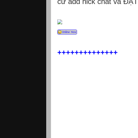
cứ add nick chat và ĐẶ
++++++++++++++
Mua laptop o Nha Trang Mua dien thoai
Dien thoai HTC Nha Trang Dien thoai 
Hoa Laptop DELL Nha Trang Laptop HP
ACER Nha Trang Laptop ACER Khanh Hoa 
Nha Trang gia re nhat Dien thoai Khanh
Dien thoai Smartphone iPhone Tablet 
Khanh Hoa Dien thoai Sony Xperia Nha