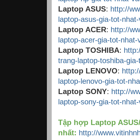
Laptop ASUS
:
http://w
laptop-asus-gia-tot-nhat
Laptop ACER
:
http://w
laptop-acer-gia-tot-nhat-
Laptop TOSHIBA
:
http
trang-laptop-toshiba-gia-
Laptop LENOVO
:
http:
laptop-lenovo-gia-tot-nha
Laptop SONY
:
http://w
laptop-sony-gia-tot-nhat
Tập hợp Laptop ASU
nhất:
http://www.vitinh