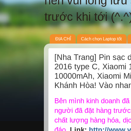
nên vui lòng lưu
trước khi tới (^.^
ĐỊA CHỈ
Cách chọn Laptop tốt
[Nha Trang] Pin sạc
2016 type C, Xiaomi
10000mAh, Xiaomi Mi
Khánh Hòa! Vào nhan
Bên mình kinh doanh đã l
người đã đặt hàng trước 
chất lượng hàng hóa, dịc
đáo.
Link:
http://www.v