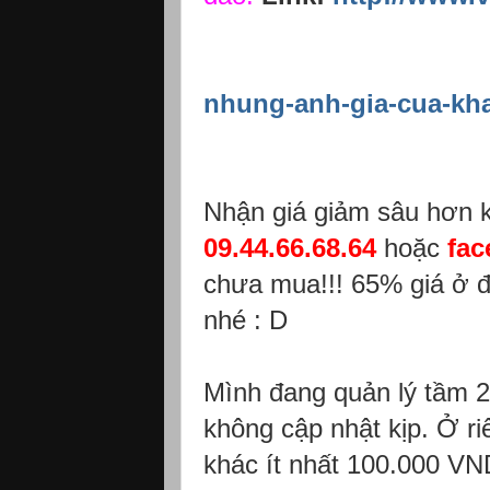
nhung-anh-gia-cua-kh
Nhận giá giảm sâu hơn 
09.44.66.68.64
hoặc
fac
chưa mua!!! 65% giá ở đâ
nhé : D
Mình đang quản lý tầm 
không cập nhật kịp. Ở ri
khác ít nhất 100.000 VND