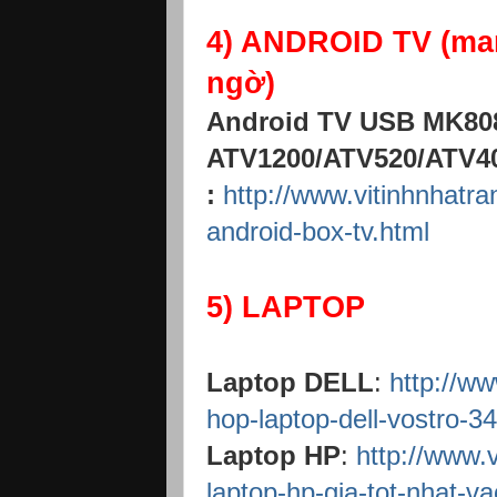
4) ANDROID TV (mang
ngờ)
Android TV USB MK80
ATV1200/ATV520/ATV400
:
http://www.vitinhnhatr
android-box-tv.html
5) LAPTOP
Laptop DELL
:
http://w
hop-laptop-dell-vostro-3
Laptop HP
:
http://www.
laptop-hp-gia-tot-nhat-va