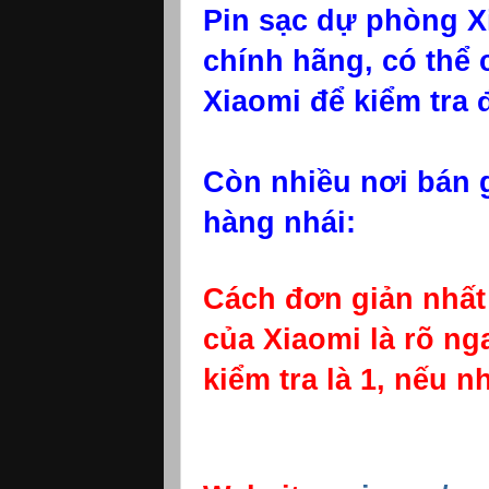
Pin sạc dự phòng X
chính hãng, có thể 
Xiaomi để kiểm tra 
Còn nhiều nơi bán g
hàng nhái:
Cách đơn giản nhất 
của Xiaomi là rõ nga
kiểm tra là 1, nếu n