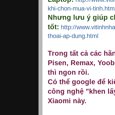
khi-chon-mua-vi-tinh.htm
Nhưng lưu ý giúp c
tốt:
http://www.vitinhnh
thoai-ap-dung.html
Trong tất cả các h
Pisen, Remax, Yooba
thì ngon rồi.
Có thể google để ki
công nghệ "khen lấy
Xiaomi này.