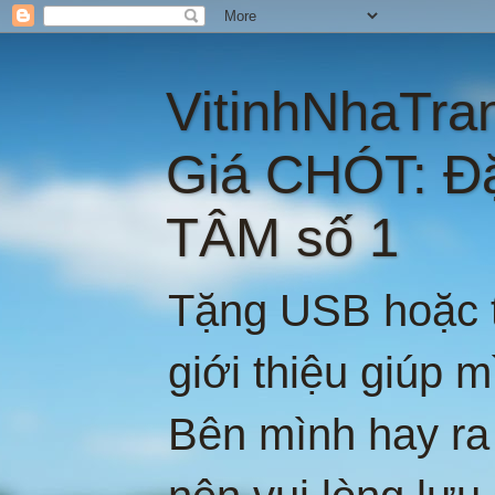
VitinhNhaTra
Giá CHÓT: Đ
TÂM số 1
Tặng USB hoặc t
giới thiệu giúp 
Bên mình hay ra