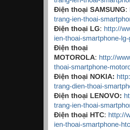
Điện thoại SAMSUNG
:
trang-ien-thoai-smartph
Điện thoại LG
:
http://w
ien-thoai-smartphone-lg-
Điện thoại
MOTOROLA
:
http://ww
thoai-smartphone-motoro
Điện thoại NOKIA:
http
trang-dien-thoai-smartph
Điện thoại LENOVO:
h
trang-ien-thoai-smartpho
Điện thoại HTC
:
http:/
ien-thoai-smartphone-htc