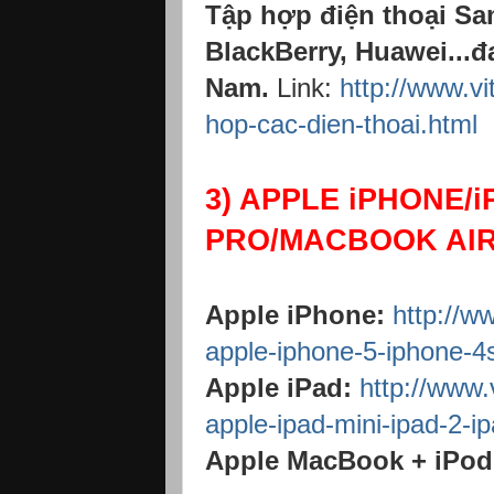
Tập hợp điện thoại Sa
BlackBerry, Huawei...đ
Nam.
Link:
http://www.v
hop-cac-dien-thoai.html
3) APPLE iPHONE/
PRO/MACBOOK AIR.
Apple iPhone:
http://w
apple-iphone-5-iphone-4
Apple iPad:
http://www.
apple-ipad-mini-ipad-2-i
Apple MacBook + iPod