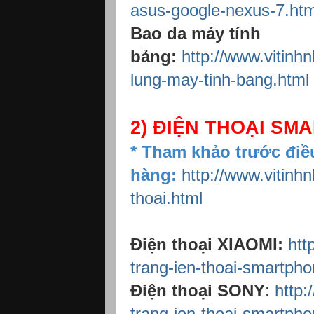
asus-google-nexus-7.htm
Bao da máy tính
bảng:
http://www.vitinh
lung-may-tinh-bang.html
2) ĐIỆN THOẠI S
* Tham khảo trước điề
hàng:
http://www.vitinh
thoai.html
Điện thoại XIAOMI:
htt
trang-ien-thoai-smartpho
Điện thoại SONY
:
http:
trang-ien-thoai-smartpho