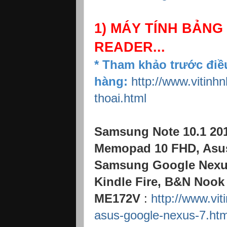
1) MÁY TÍNH BẢNG
READER...
* Tham khảo trước điề
hàng:
http://www.vitinh
thoai.html
Samsung Note 10.1 201
Memopad 10 FHD, Asus 
Samsung Google Nexus
Kindle Fire, B&N Nook
ME172V
:
http://www.vi
asus-google-nexus-7.htm