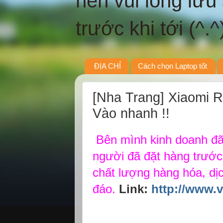
nên vui lòng lưu
trước khi tới (^.^
ĐỊA CHỈ
Cách chọn Laptop tốt
[Nha Trang] Xiaomi R
Vào nhanh !!
Bên mình kinh doanh đã 
người đã đặt hàng trước 
chất lượng hàng hóa, dịc
đáo.
Link:
http://www.v