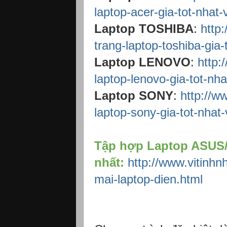
laptop-acer-gia-tot-nhat-
Laptop TOSHIBA
:
http
trang-laptop-toshiba-gia-
Laptop LENOVO
:
http:
laptop-lenovo-gia-tot-nha
Laptop SONY
:
http://w
laptop-sony-gia-tot-nhat
Tập hợp Laptop ASU
nhất:
http://www.vitinh
mai-laptop-dien.html