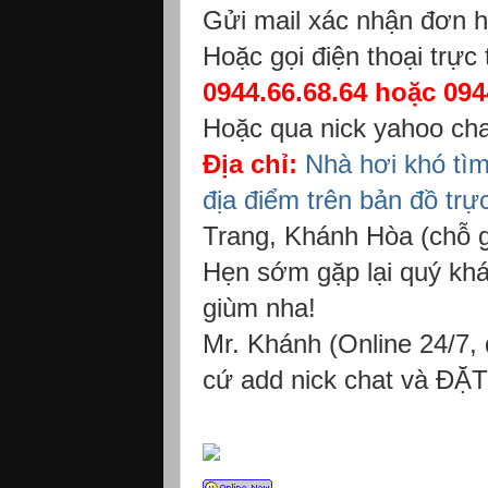
Gửi mail xác nhận đơn 
Hoặc gọi điện thoại trực
0944.66.68.64 hoặc 094
Hoặc qua nick yahoo ch
Địa chỉ:
Nhà hơi khó tì
địa điểm trên bản đồ trực
Trang, Khánh Hòa (chỗ g
Hẹn sớm gặp lại quý khá
giùm nha!
Mr. Khánh (Online 24/7, d
cứ add nick chat và ĐẶ