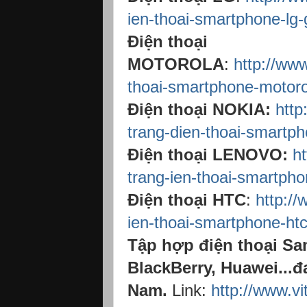
ien-thoai-smartphone-lg-
Điện thoại
MOTOROLA
:
http://ww
thoai-smartphone-motoro
Điện thoại NOKIA:
http
trang-dien-thoai-smartph
Điện thoại LENOVO:
h
trang-ien-thoai-smartpho
Điện thoại HTC
:
http:/
ien-thoai-smartphone-htc
Tập hợp điện thoại Sa
BlackBerry, Huawei...đ
Nam.
Link:
http://www.v