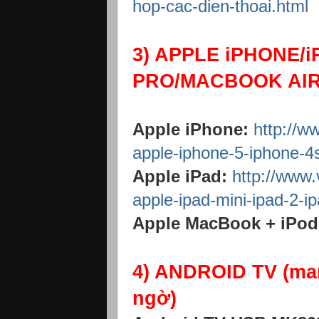
hop-cac-dien-thoai.html
3) APPLE iPHONE/
PRO/MACBOOK AIR.
Apple iPhone:
http://w
apple-iphone-5-iphone-4
Apple iPad:
http://www.
apple-ipad-mini-ipad-2-i
Apple MacBook + iPod
4) ANDROID TV (mang
ngờ)