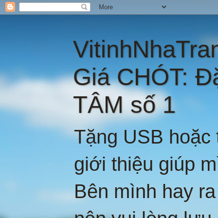
VitinhNhaTra
Giá CHÓT: Đ
TÂM số 1
Tặng USB hoặc t
giới thiệu giúp 
Bên mình hay ra