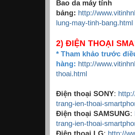
Bao da máy tính
bảng:
http://www.vitinh
lung-may-tinh-bang.html
2) ĐIỆN THOẠI S
* Tham khảo trước điề
hàng:
http://www.vitinh
thoai.html
Điện thoại SONY
:
http:
trang-ien-thoai-smartpho
Điện thoại SAMSUNG
:
trang-ien-thoai-smartph
Điện thoại LG
:
http://w