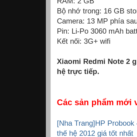
RAM: 2 GB
Bộ nhớ trong: 16 GB sto
Camera: 13 MP phía sau
Pin: Li-Po 3060 mAh bat
Kết nối: 3G+ wifi
Xiaomi Redmi Note 2 g
hệ trực tiếp.
Các sản phẩm mới v
[Nha Trang]HP Probook 
thế hệ 2012 giá tốt nhất