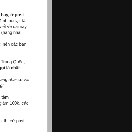
 hay, ở post
nh nói lại, tất
iết về cái này
 (hàng nhái
y, nên các bạn
 Trung Quốc,
gọi là chất
àng nhái có vài
g!
ũ tầm
giảm 100k, các
, thì cứ post