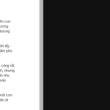
rên con
lượng
 lượng
ôn lấy
phẩm phù
 công rất
nh, nhưng
nh nhu
 sản
 một cơn
ện di