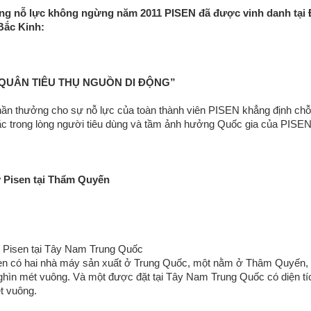
ng nỗ lực không ngừng năm 2011 PISEN đã được vinh danh tại Đ
ắc Kinh:
QUÂN TIÊU THỤ NGUỒN DI ĐỘNG”
hần thưởng cho sự nỗ lực của toàn thành viên PISEN khẳng định ch
c trong lòng người tiêu dùng và tầm ảnh hưởng Quốc gia của PISEN
 Pisen tại Thẩm Quyến
Pisen tại Tây Nam Trung Quốc
en có hai nhà máy sản xuất ở Trung Quốc, một nằm ở Thâm Quyến, 
nghìn mét vuông. Và một được đặt tại Tây Nam Trung Quốc có diện tí
t vuông.