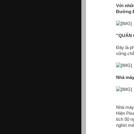
Với nhữ
Đường B
“QUÁN 
Đây là p
vững chắ
Nhà máy
Nhà máy 
Hiện Pis
tích 50 
nghìn mé