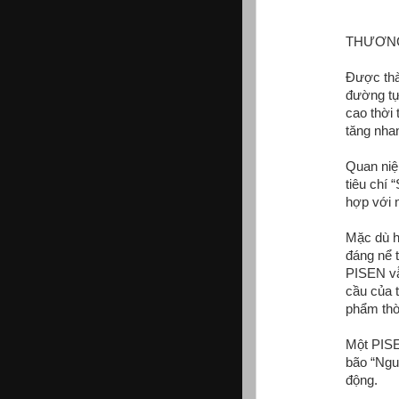
THƯƠNG
Được thà
đường tự
cao thời
tăng nha
Quan niệ
tiêu chí
hợp với 
Mặc dù h
đáng nể 
PISEN vẫ
cầu của t
phẩm thờ
Một PISE
bão “Nguồ
động.