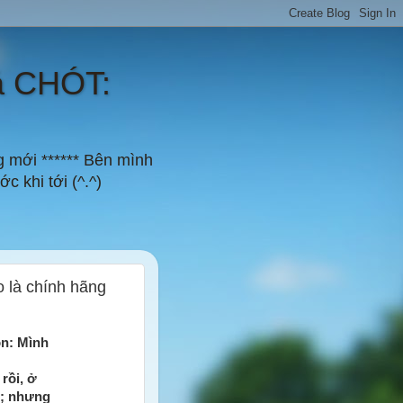
á CHÓT:
g mới ****** Bên mình
c khi tới (^.^)
 là chính hãng
ôn: Mình
rồi, ở
i; nhưng