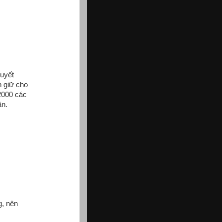
huyết
n giữ cho
2000 các
ận.
g, nên