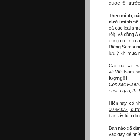
được rồi; trước
Theo mình, cá
dưới mình sẽ 
cả các loại sma
rồi); và dòng A
cũng có tính nă
Riêng Samsung 
lưu ý khi mua 
Các loại sạc 
về Việt Nam b
lượng!!!
Còn sạc Pisen,
chục ngàn, thì
Hiện nay, có 
90%-99%, được
bạn lấy tiền đ
Bạn nào đã dùn
vào đây để nhi