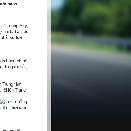
 một cách
 các dòng Sky,
hỏi là Tại sao
phải sự lựa
 là hàng chính
c đồng rồi sắt,
n Trung tâm
 rồi lên Trung
chẳng
 thôi; hơi đâu
 chuyên về