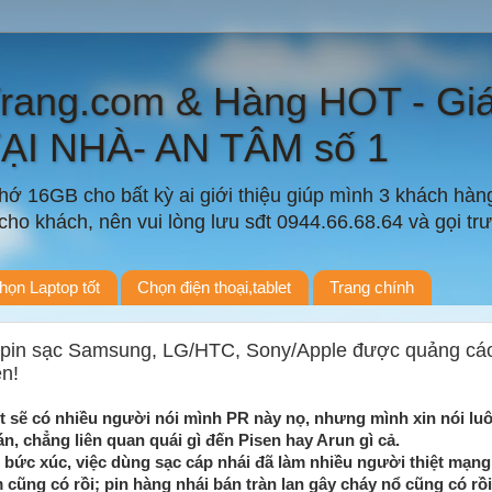
Trang.com & Hàng HOT - Gi
TẠI NHÀ- AN TÂM số 1
ớ 16GB cho bất kỳ ai giới thiệu giúp mình 3 khách hàn
ho khách, nên vui lòng lưu sđt 0944.66.68.64 và gọi trướ
họn Laptop tốt
Chọn điện thoại,tablet
Trang chính
 pin sạc Samsung, LG/HTC, Sony/Apple được quảng cáo
en!
t sẽ có nhiều người nói mình PR này nọ, nhưng mình xin nói lu
n, chẳng liên quan quái gì đến Pisen hay Arun gì cả.
 bức xúc, việc dùng sạc cáp nhái đã làm nhiều người thiệt mạng 
 cũng có rồi; pin hàng nhái bán tràn lan gây cháy nổ cũng có rồ