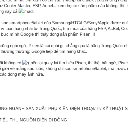
hư Cooler Master, FSP, Acbel....xem họ có sản phẩm nào không; thì 
ng này cả
i sạc smartphone/tablet của Samsung/HTC/LG/Sony/Apple được quả
n vì toàn hàng nhái từ Trung Quốc; tìm mua của hãng FSP, AcBel, Co
 bực mình Google thì thấy dòng sản phẩm Pisen !!!
cũng nghi ngờ, Pisen là cái quái gì, chẳng qua là hãng Trung Quốc nh
i thường thường; Google tiếp để tìm hãng khác.
ãi không có
nên lại quay lại tìm hiểu Pisen, thì thật bất ngờ, Pise
hế giới về mảng sạc luôn, không chỉ sạc smartphone/tablet; mà trước
 các dòng máy ảnh nữa.
NG NGÀNH SẢN XUẤT PHỤ KIỆN ĐIỆN THOẠI/ IT/ KỸ THUẬT SỐ
IÊU THỤ NGUỒN ĐIỆN DI ĐỘNG