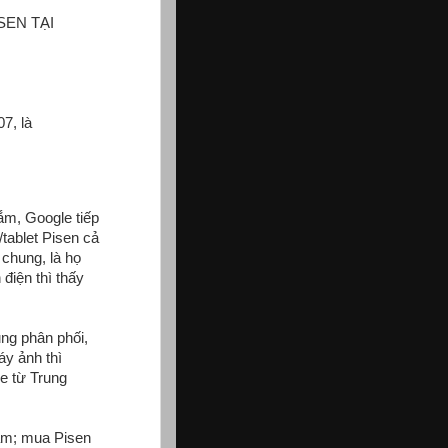
SEN TẠI
7, là
lắm, Google tiếp
tablet Pisen cả
chung, là họ
điện thì thấy
ũng phân phối,
áy ảnh thì
e từ Trung
lắm; mua Pisen