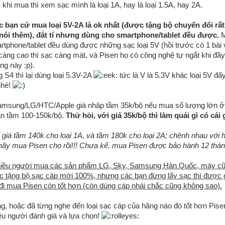
 khi mua thì xem sạc mình là loại 1A, hay là loại 1.5A, hay 2A.
c bạn cứ mua loại 5V-2A là ok nhất (được tặng bộ chuyển đổi rất
nói thêm), đắt tí nhưng dùng cho smartphone/tablet đều được.
Mì
rtphone/tablet đều dùng được những sạc loại 5V (hồi trước có 1 bài v
 càng cao thì sạc càng mát, và Pisen họ có công nghệ tự ngắt khi đầy
ng này :p).
S4 thì lại dùng loại 5.3V-2A
tức là V là 5.3V khác loại 5V đấ
nhé!
Samsung/LG/HTC/Apple giá nhập tầm 35k/bộ nếu mua số lượng lớn ở
án tầm 100-150k/bộ.
Thử hỏi, với giá 35k/bộ thì làm quái gì có cái 
 giá tầm 140k cho loại 1A, và tầm 180k cho loại 2A; chênh nhau với h
 hãy mua Pisen cho rồi!!! Chưa kể, mua Pisen được bảo hành 12 thán
nhiều người mua các sản phẩm LG, Sky, Samsung Hàn Quốc, máy c
 tặng bộ sạc cáp mới 100%, nhưng các bạn đừng lấy sạc thì được 
ó đi mua Pisen còn tốt hơn (còn dùng cáp nhái chắc cũng không sao).
g, hoặc đã từng nghe đến loại sạc cáp của hãng nào đó tốt hơn Pisen
ều người đánh giá và lựa chọn!