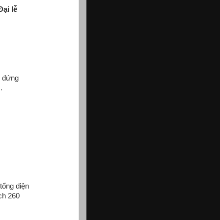
ại lễ
ỗ đứng
.
tổng diện
ch 260