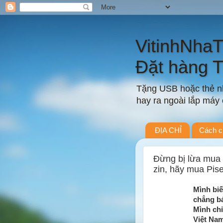
VitinhNha
Đặt hàng 
Tặng USB hoặc thẻ nh
hay ra ngoài lắp máy c
ĐỊA CHỈ
Cách c
Đừng bị lừa mua
zin, hãy mua Pis
Mình biế
chẳng bá
Mình chỉ
Việt Nam