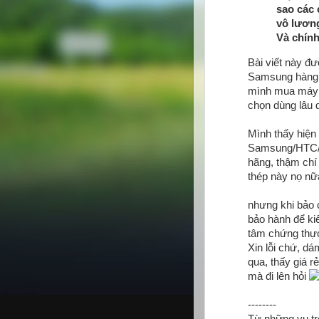
sao các 
vô lươn
Và chính
Bài viết này đ
Samsung hàng c
mình mua máy c
chọn dùng lâu 
Mình thấy hiện
Samsung/HTC/LG
hãng, thậm chí 
thép này nọ n
nhưng khi bảo 
bảo hành để kiể
tâm chứng thực,
Xin lỗi chứ, dá
qua, thấy giá r
mà đi lên hỏi
--------
Từ những vụ tr