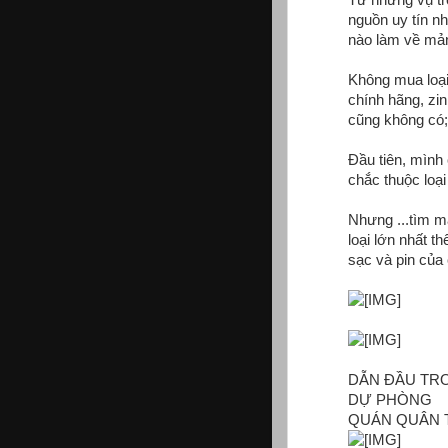
nguồn uy tín n
nào làm về mả
Không mua loạ
chính hãng, zi
cũng không có;
Đầu tiên, mình 
chắc thuộc loạ
Nhưng ...tìm m
loại lớn nhất t
sạc và pin của
DẪN ĐẦU TRO
DỰ PHÒNG
QUÁN QUÂN T