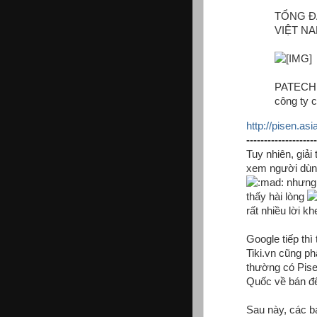
TỔNG Đ
VIỆT N
PATECH –
công ty c
http://pisen.asi
--------------------
Tuy nhiên, giải
xem người dùng
nhưng 
thấy hài lòng
rất nhiều lời k
Google tiếp th
Tiki.vn cũng p
thường có Pise
Quốc về bán để
Sau này, các b