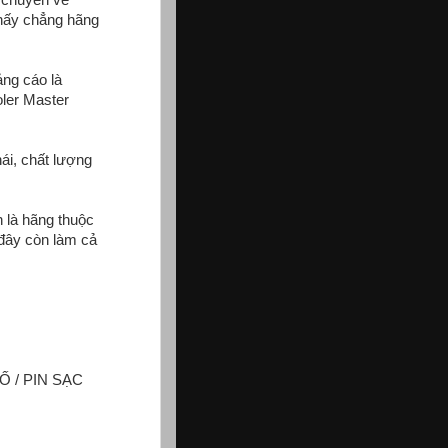
thấy chẳng hãng
ng cáo là
oler Master
ái, chất lượng
n là hãng thuộc
 đây còn làm cả
 / PIN SẠC