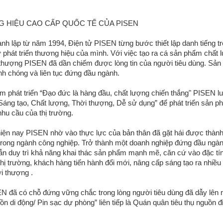
 HIỆU CAO CẤP QUỐC TẾ CỦA PISEN
nh lập từ năm 1994, Điện tử PISEN từng bước thiết lập danh tiếng t
 phát triển thương hiệu của mình. Với việc tạo ra cá sản phẩm chất 
 thượng PISEN đã dần chiếm được lòng tin của người tiêu dùng. Sản
nh chóng và liên tục đứng đầu ngành.
m phát triển “Đạo đức là hàng đầu, chất lượng chiến thắng" PISEN lu
 “Sáng tạo, Chất lượng, Thời thượng, Dễ sử dụng” để phát triển sản 
nhu cầu của thị trường.
iện nay PISEN nhờ vào thực lực của bản thân đã gặt hái được thành
trong ngành công nghiệp. Trở thành một doanh nghiệp đứng đầu ngà
n duy trì khả năng khai thác sản phẩm mạnh mẽ, căn cứ vào đặc tí
hị trường, khách hàng tiến hành đổi mới, nâng cấp sáng tạo ra nhiều
i thượng .
N đã có chỗ đứng vững chắc trong lòng người tiêu dùng đã dẫy lên
n di động/ Pin sạc dự phòng” liên tiếp là Quán quân tiêu thụ nguồn đi