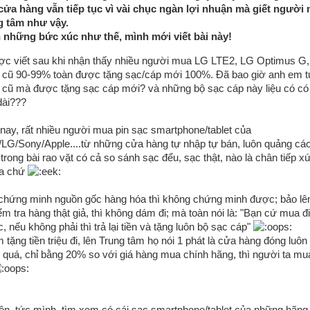
cửa hàng vẫn tiếp tục vì vài chục ngàn lợi nhuận mà giết người
g tâm như vậy.
 những bức xúc như thế, mình mới viết bài này!
ược viết sau khi nhận thấy nhiều người mua LG LTE2, LG Optimus G,
ũ 90-99% toàn được tặng sạc/cáp mới 100%. Đã bao giờ anh em tự 
ũ mà được tặng sạc cáp mới? và những bộ sạc cáp này liệu có có 
dài???
 nay, rất nhiều người mua pin sạc smartphone/tablet của
/Sony/Apple....từ những cửa hàng tự nhập tự bán, luôn quảng cáo
trong bài rao vặt có cả so sánh sạc đểu, sạc thật, nào là chân tiếp xú
ữa chứ
chứng minh nguồn gốc hàng hóa thì không chứng minh được; bảo lê
m tra hàng thật giả, thì không dám đi; mà toàn nói là: "Bạn cứ mua đi,
 nếu không phải thì trả lại tiền và tặng luôn bộ sạc cáp"
m tặng tiền triệu đi, lên Trung tâm họ nói 1 phát là cửa hàng đóng luôn
ẻ quá, chỉ bằng 20% so với giá hàng mua chính hãng, thì người ta mua
ên, tức mình, tìm xem có cái sạc smartphone/tablet của những hãng