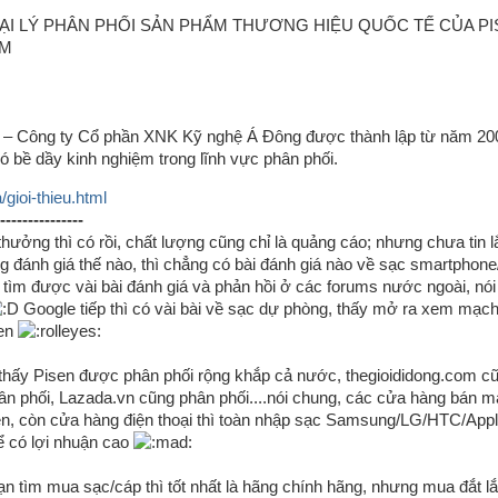
ẠI LÝ PHÂN PHỐI SẢN PHẨM THƯƠNG HIỆU QUỐC TẾ CỦA PI
AM
 Công ty Cổ phần XNK Kỹ nghệ Á Đông được thành lập từ năm 200
ó bề dầy kinh nghiệm trong lĩnh vực phân phối.
a/gioi-thieu.html
---------------
 thưởng thì có rồi, chất lượng cũng chỉ là quảng cáo; nhưng chưa tin 
 đánh giá thế nào, thì chẳng có bài đánh giá nào về sạc smartphone/
tìm được vài bài đánh giá và phản hồi ở các forums nước ngoài, nói 
Google tiếp thì có vài bài về sạc dự phòng, thấy mở ra xem mạch 
hen
ì thấy Pisen được phân phối rộng khắp cả nước, thegioididong.com c
hân phối, Lazada.vn cũng phân phối....nói chung, các cửa hàng bán m
n, còn cửa hàng điện thoại thì toàn nhập sạc Samsung/LG/HTC/Appl
 có lợi nhuận cao
ạn tìm mua sạc/cáp thì tốt nhất là hãng chính hãng, nhưng mua đắt 