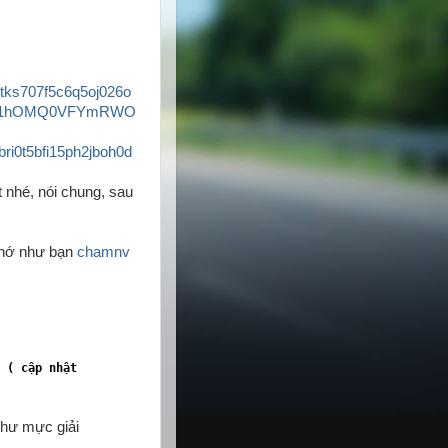
tks707f5c6q5oj026o
MmQv1hOMQ0VFYmRWO
i0t5bfi15ph2jboh0d
 nhé, nói chung, sau
 nhớ như bạn
chamnv
( cập nhật
thư mực giải