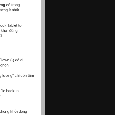
img
có trong
ượng ít nhất
ook Tablet tự
i khởi động
own (-) để di
 chọn.
ng lượng" chỉ còn tầm
file backup.
i.
 không khởi động