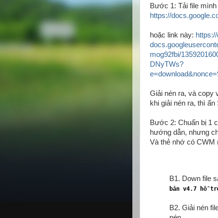
Bước 1: Tải file mình
https://docs.goog
hoặc link này:
https:/
docs.googleusercont
mog92fbi/1359201
DNyTWs?
e=download&nonce=9
Giải nén ra, và copy
khi giải nén ra, thì ấ
Bước 2: Chuẩn bị 1 c
hướng dẫn, nhưng ch
Và thẻ nhớ có CWM n
B1. Down file 
bản v4.7 hỗ tr
B2. Giải nén f
nén.