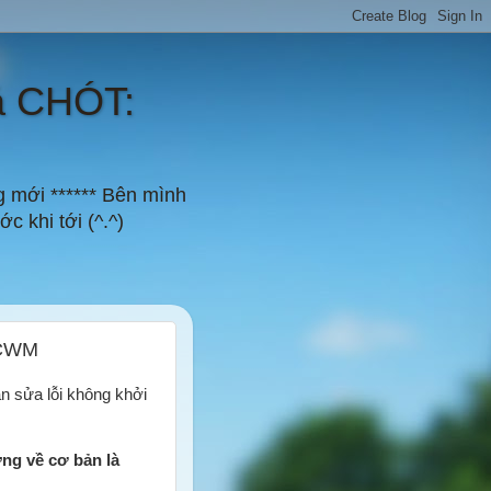
á CHÓT:
g mới ****** Bên mình
c khi tới (^.^)
 CWM
n sửa lỗi không khởi
ng về cơ bản là