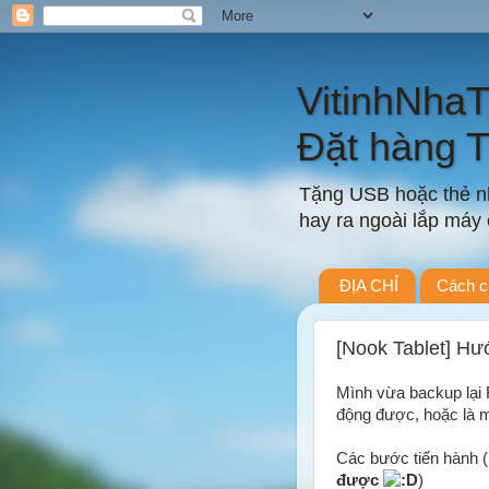
VitinhNha
Đặt hàng 
Tặng USB hoặc thẻ nh
hay ra ngoài lắp máy c
ĐỊA CHỈ
Cách c
[Nook Tablet] H
Mình vừa backup lại 
động được, hoặc là 
Các bước tiến hành (
được
)