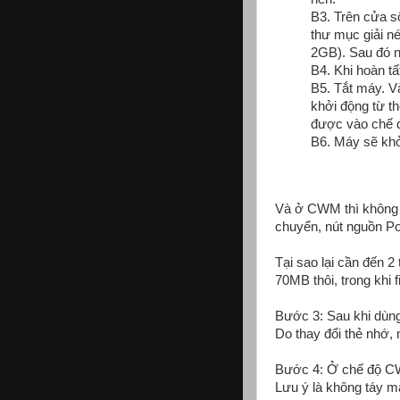
B3. Trên cửa s
thư mục giải n
2GB). Sau đó n
B4. Khi hoàn tấ
B5. Tắt máy. V
khởi động từ t
được vào chế 
B6. Máy sẽ kh
Và ở CWM thì không 
chuyển, nút nguồn Po
Tại sao lại cần đến 2
70MB thôi, trong khi
Bước 3: Sau khi dùng
Do thay đổi thẻ nhớ
Bước 4: Ở chế độ C
Lưu ý là không táy m