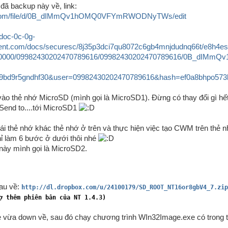
 đã backup này về, link:
le.com/file/d/0B_dIMmQv1hOMQ0VFYmRWODNyTWs/edit
/doc-0c-0g-
ent.com/docs/securesc/8j35p3dci7qu8072c6gb4mnjdudnq66t/e8h4es
600000/09982430202470789616/09982430202470789616/0B_dI
bd9r5gndhf30&user=09982430202470789616&hash=ef0a8bhpo573br
 vào thẻ nhớ MicroSD (mình gọi là MicroSD1). Đừng có thay đổi gì hết
n Send to....tới MicroSD1
ái thẻ nhớ khác thẻ nhớ ở trên và thực hiện việc tạo CWM trên thẻ
ỉ làm 6 bước ở dưới thôi nhé
ày mình gọi là MicroSD2.
sau về:
http://dl.dropbox.com/u/24100179/SD_ROOT_NT16or8gbV4_7.zip
ợ thêm phiên bản của NT 1.4.3)
ile vừa down về, sau đó chạy chương trình WIn32Image.exe có trong 