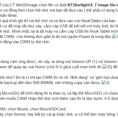
ổ của CT Win32Image chọn file có đuôi
NT16or8gbV4_7 image file.
én và đồng thời chọn thẻ nhớ mà bạn đã đưa vào ( thẻ phải có dung l
hấn Write.
t quá trình ghi thì rút thẻ nhớ ra và đưa vào con NookTablet của bạn.
à cứ để máy tắt như vậy, cắm cáp USB để kết nối với máy tính, thì N
hẻ nhớ. Mình nhắc lại là tắt máy và cắm cáp USB thì Nook Tablet mớ
độ CWM, chứ không đơn giản là ấn nút nguồn Power là xong đâu
ởi động vào CWM từ thẻ nhớ.
dùng cảm ứng được, do vậy, ta dùng nút Volume UP (+) và Volume D
wer để quay lại, nút Home (chữ N ở giữa cuối màn hình đó
) để
 thẻ nhớ? Đó là vì khi tạo CWM thì nó sẽ "định dạng" và "giới hạn du
 file backup đến tầm 500-800MB, nên không copy vào được
 MicroSD2 để khởi động thì ta tháo ra, và lắp thẻ MicroSD1 có chứa 
, nên muốn CWM nhận thẻ nhớ mới thêm vào thì ta làm bước 4 ở dướ
WM, chọn Mount, chọn Mount/SDCard.
áy chọn format, hay bất kỳ cái gì khác nhé, vì có thể làm máy hỏng,