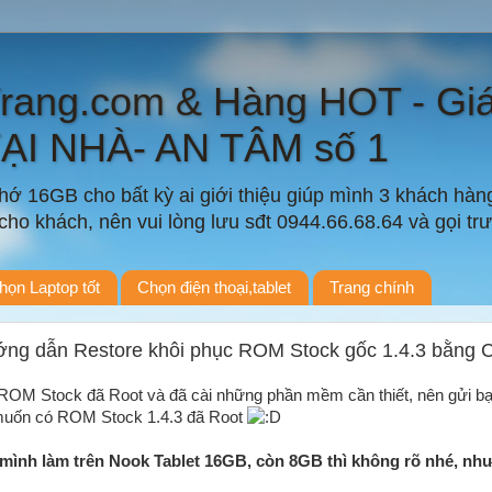
Trang.com & Hàng HOT - Gi
TẠI NHÀ- AN TÂM số 1
ớ 16GB cho bất kỳ ai giới thiệu giúp mình 3 khách hàn
ho khách, nên vui lòng lưu sđt 0944.66.68.64 và gọi trướ
họn Laptop tốt
Chọn điện thoại,tablet
Trang chính
ướng dẫn Restore khôi phục ROM Stock gốc 1.4.3 bằng
ROM Stock đã Root và đã cài những phần mềm cần thiết, nên gửi bạ
muốn có ROM Stock 1.4.3 đã Root
mình làm trên Nook Tablet 16GB, còn 8GB thì không rõ nhé, như