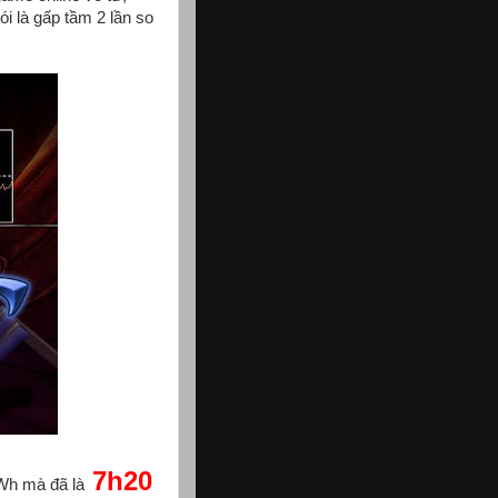
i là gấp tầm 2 lần so
7h20
8Wh mà đã là