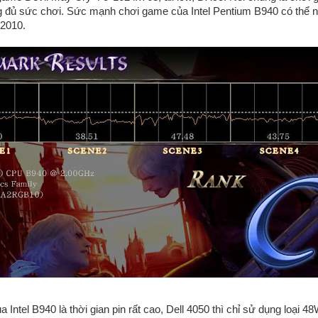
g đủ sức chơi. Sức mạnh chơi game của Intel Pentium B940 có thể nó
 2010.
a Intel B940 là thời gian pin rất cao, Dell 4050 thì chỉ sử dụng loại 4