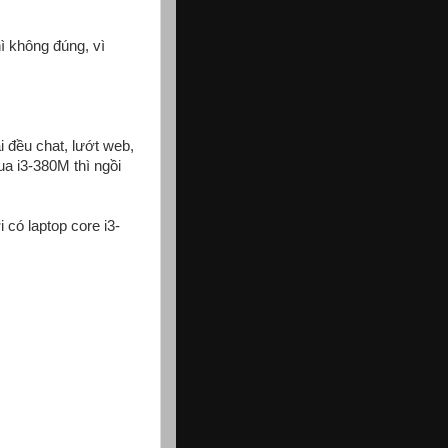
hì không đúng, vì
 đều chat, lướt web,
ua i3-380M thì ngồi
 có laptop core i3-