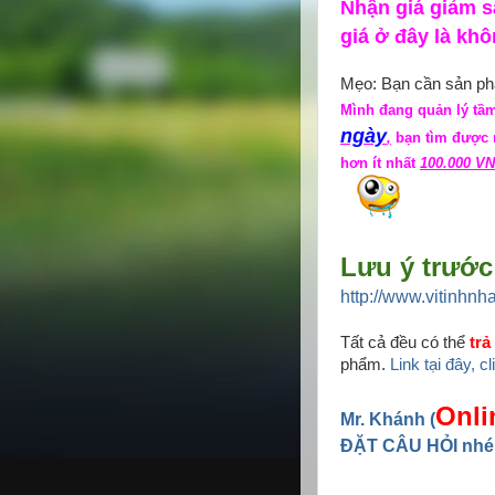
Nhận giá giảm 
giá ở đây là khô
Mẹo: Bạn cần sản phẩ
Mình đang quản lý tầm
ngày
,
bạn tìm được n
hơn ít nhất
100.000 VN
Lưu ý trước 
http://www.vitinhnh
Tất cả đều có thể
trả
phẩm.
Link tại đây, c
Onli
Mr. Khánh (
ĐẶT CÂU HỎI nhé!