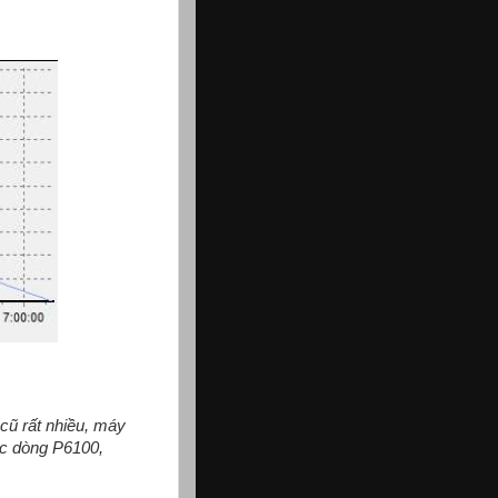
 cũ rất nhiều, máy
ác dòng P6100,