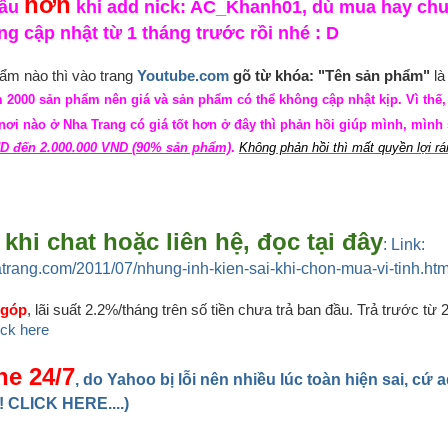
hơn
sâu
khi add nick: AC_Khanh01, dù mua hay ch
ng cập nhật từ 1 tháng trước rồi nhé : D
m nào thì vào trang
Youtube.com
gõ từ khóa: "Tên sản phẩm"
là 
 2000 sản phẩm nên giá và sản phẩm có thể không cập nhật kịp. Vì thế
ơi nào ở Nha Trang có giá tốt hơn ở đây thì phản hồi giúp mình, mình s
D đến 2.000.000 VND (90% sản phẩm)
.
Không phản hồi thì mất quyền lợi rá
khi chat hoặc liên hệ, đọc tại đây
: Link:
atrang.com/2011/07/nhung-inh-kien-sai-khi-chon-mua-vi-tinh.htm
 góp
, lãi suất 2.2%/tháng trên số tiền chưa trả ban đầu. Trả trước từ 
lick here
ne 24/7
, do Yahoo bị lỗi nên nhiều lúc toàn hiện sai, cứ 
 CLICK HERE....)