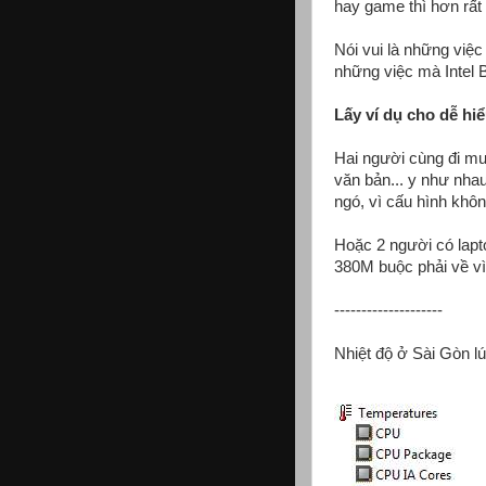
hay game thì hơn rất 
Nói vui là những việc
những việc mà Intel 
Lấy ví dụ cho dễ hiể
Hai người cùng đi mu
văn bản... y như nha
ngó, vì cấu hình khô
Hoặc 2 người có lapto
380M buộc phải về vì 
--------------------
Nhiệt độ ở Sài Gòn lú