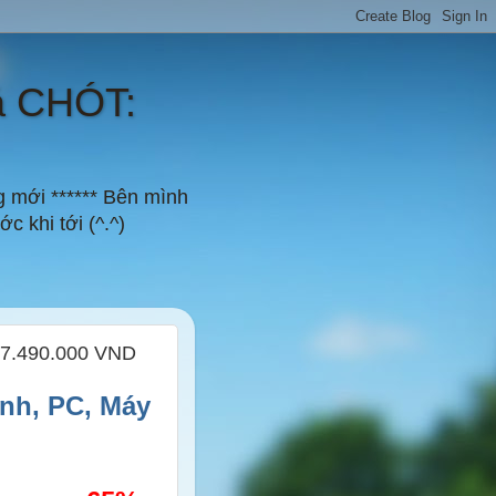
á CHÓT:
g mới ****** Bên mình
c khi tới (^.^)
ừ 7.490.000 VND
nh, PC, Máy