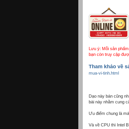
Lưu ý: Mỗi sản phẩm 
bạn còn truy cập đượ
Tham khảo về s
mua-vi-tinh.html
Dạo này bán cũng nhi
bài này nhằm cung cấ
Ưu điểm chung là má
Và về CPU thì Intel 