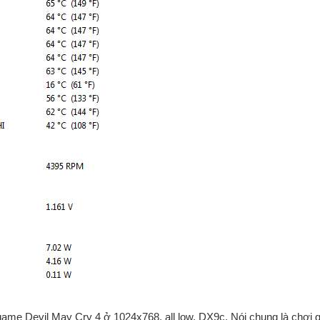
me Devil May Cry 4 ở 1024x768, all low, DX9c. Nói chung là chơi g