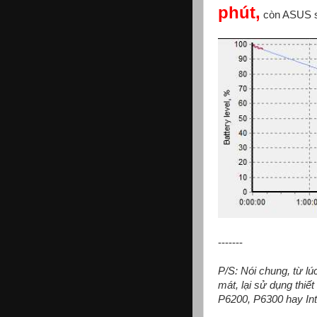
phút,
còn ASUS sử
-------
P/S: Nói chung, từ lúc
mát, lại sử dụng thi
P6200, P6300 hay Int