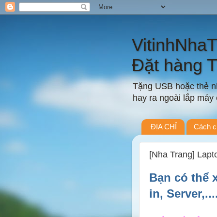
VitinhNha
Đặt hàng 
Tặng USB hoặc thẻ nh
hay ra ngoài lắp máy c
ĐỊA CHỈ
Cách c
[Nha Trang] Lapt
Bạn có thể 
in, Server,..