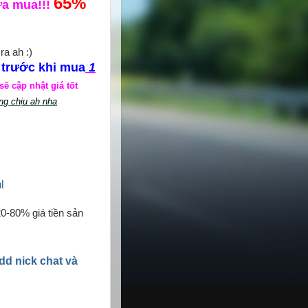
65%
ưa mua!!!
ra ah :)
trước khi mua
1
,
ẽ cập nhật giá tốt
ng chịu ah nha
l
20-80% giá tiền sản
add nick chat và