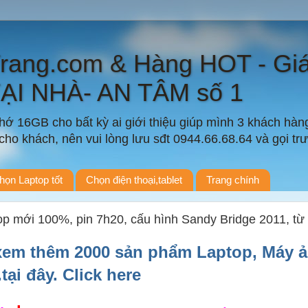
Trang.com & Hàng HOT - Gi
TẠI NHÀ- AN TÂM số 1
ớ 16GB cho bất kỳ ai giới thiệu giúp mình 3 khách hàn
ho khách, nên vui lòng lưu sđt 0944.66.68.64 và gọi trướ
họn Laptop tốt
Chọn điện thoại,tablet
Trang chính
op mới 100%, pin 7h20, cấu hình Sandy Bridge 2011, t
xem thêm 2000 sản phẩm Laptop, Máy ả
..tại đây. Click here