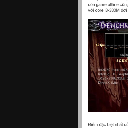
còn game offline cũn
với core i3-380M đời
Điểm đặc biệt nhất củ