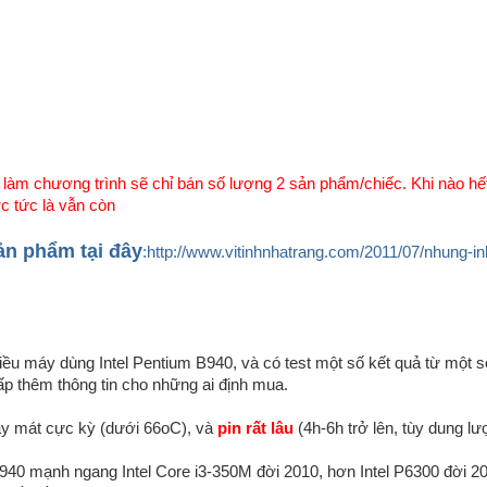
làm chương trình sẽ chỉ bán số lượng 2 sản phẩm/chiếc. Khi nào hết
c tức là vẫn còn
ản phẩm tại đây
:http://www.vitinhnhatrang.com/2011/07/nhung-in
ều máy dùng Intel Pentium B940, và có test một số kết quả từ một 
p thêm thông tin cho những ai định mua.
y mát cực kỳ (dưới 66oC), và
pin rất lâu
(4h-6h trở lên, tùy dung lư
B940 mạnh ngang Intel Core i3-350M đời 2010, hơn Intel P6300 đời 2