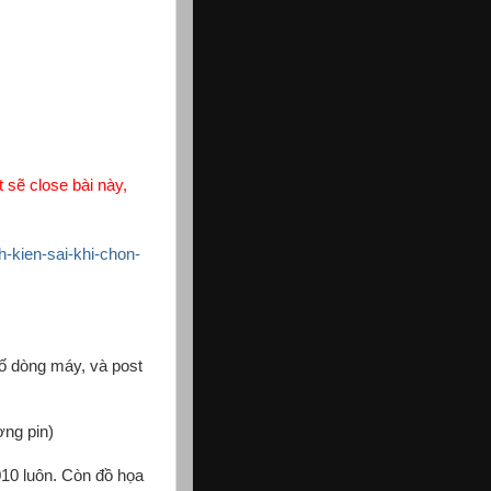
 sẽ close bài này,
h-kien-sai-khi-chon-
số dòng máy, và post
ợng pin)
010 luôn. Còn đồ họa