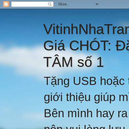
VitinhNhaTra
Giá CHÓT: Đ
TÂM số 1
Tặng USB hoặc t
giới thiệu giúp 
Bên mình hay ra