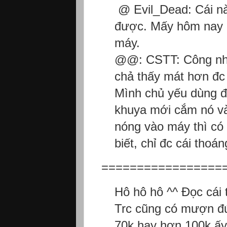
@ Evil_Dead: Cái này
được. Mấy hôm nay H
máy.
@@: CSTT: Công nhận
chả thấy mát hơn đc 
Mình chủ yếu dùng để
khuya mới cắm nó vào
nóng vào máy thì có 
biết, chỉ đc cái thoán
==================
Hô hô hô ^^ Đọc cái 
Trc cũng có mượn đứ
70k hay hơn 100k ấy,