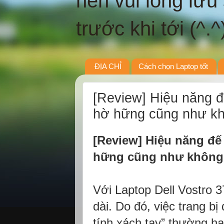
nên vui lòng lưu
trước khi tới (^.^
ĐỊA CHỈ
Cách chọn Laptop tốt
[Review] Hiệu năng đ
hờ hững cũng như kh
[Review] Hiệu năng đế 
hững cũng như khôn
Với Laptop Dell Vostro 
dài. Do đó, việc trang bị
tính xách tay” thường ha