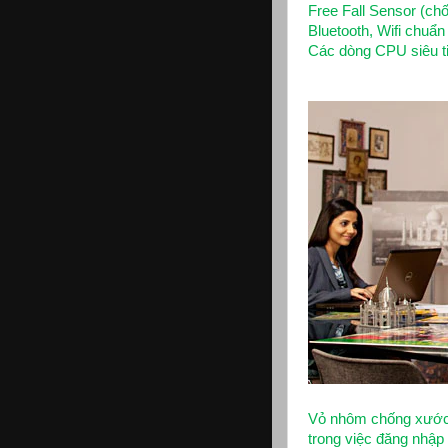
Free Fall Sensor (ch
Bluetooth, Wifi chu
Các dòng CPU siêu ti
Vỏ nhôm chống xước, 
trong việc đăng nhập