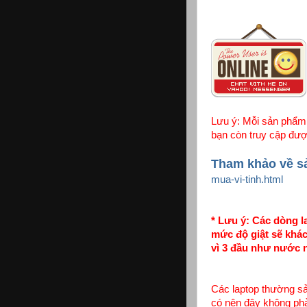
Lưu ý: Mỗi sản phẩm 
bạn còn truy cập đượ
Tham khảo về s
mua-vi-tinh.html
* Lưu ý: Các dòng l
mức độ giật sẽ khác
vì 3 đầu như nước n
Các laptop thường sả
có nên đây không phả