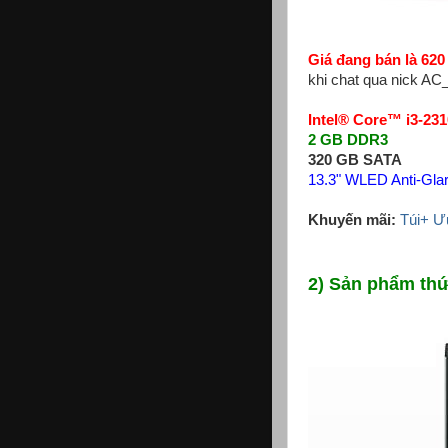
Giá đang bán là 620
khi chat qua nick A
Intel® Core™ i3-23
2 GB DDR3
320 GB SATA
13.3" WLED Anti-Gla
Khuyến mãi:
Túi+ Ưu
2) Sản phẩm thứ