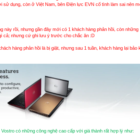
i sử dụng, còn ở Việt Nam, bên Điện lực EVN cố tình làm sai nên mớ
 này rồi, nhưng gần đây mới có 1 khách hàng phản hồi, còn những 
gì cả; nhưng cứ ghi lưu ý trước cho chắc ăn :D
khách hàng phản hồi là bị giật, nhưng sau 1 tuần, khách hàng lại bảo 
 Vostro có những công nghệ cao cấp với giá thành rất hợp lý như: