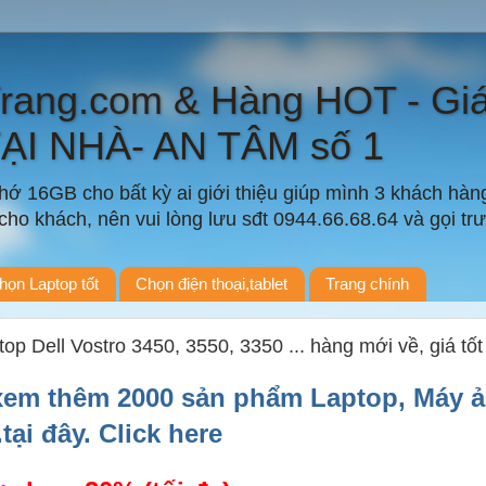
Trang.com & Hàng HOT - Gi
TẠI NHÀ- AN TÂM số 1
ớ 16GB cho bất kỳ ai giới thiệu giúp mình 3 khách hàn
ho khách, nên vui lòng lưu sđt 0944.66.68.64 và gọi trướ
họn Laptop tốt
Chọn điện thoại,tablet
Trang chính
op Dell Vostro 3450, 3550, 3350 ... hàng mới về, giá tốt n
xem thêm 2000 sản phẩm Laptop, Máy ả
..tại đây. Click here