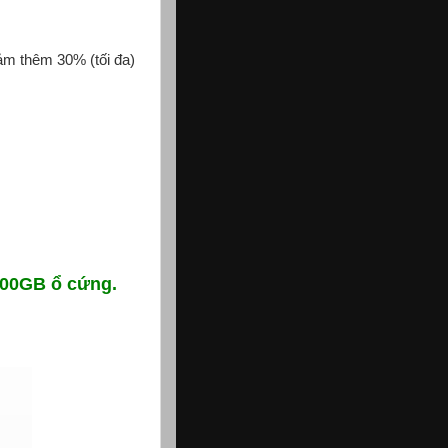
m thêm 30% (tối đa)
500GB ổ cứng.