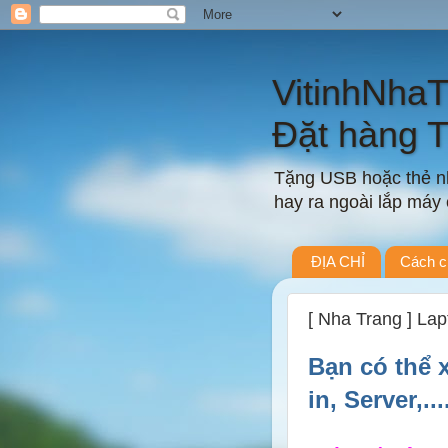
VitinhNha
Đặt hàng 
Tặng USB hoặc thẻ nh
hay ra ngoài lắp máy c
ĐỊA CHỈ
Cách c
[ Nha Trang ] Lapt
Bạn có thể 
in, Server,..