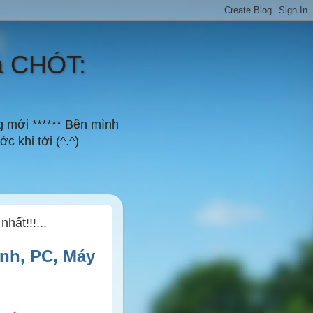
á CHÓT:
g mới ****** Bên mình
c khi tới (^.^)
hất!!!...
nh, PC, Máy