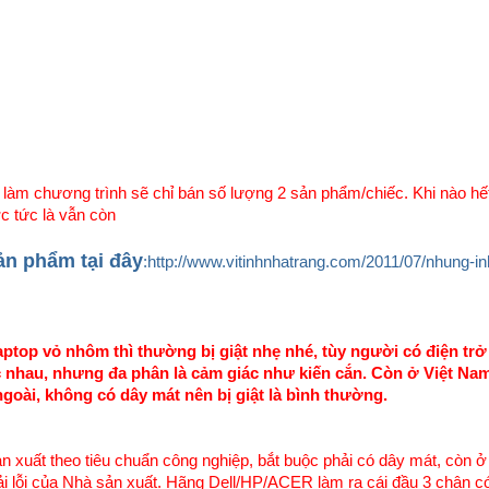
làm chương trình sẽ chỉ bán số lượng 2 sản phẩm/chiếc. Khi nào hết
c tức là vẫn còn
ản phẩm tại đây
:http://www.vitinhnhatrang.com/2011/07/nhung-in
aptop vỏ nhôm thì thường bị giật nhẹ nhé, tùy người có điện tr
 nhau, nhưng đa phân là cảm giác như kiến cắn. Còn ở Việt Nam
goài, không có dây mát nên bị giật là bình thường.
n xuất theo tiêu chuẩn công nghiệp, bắt buộc phải có dây mát, còn ở
i lỗi của Nhà sản xuất. Hãng Dell/HP/ACER làm ra cái đầu 3 chân c