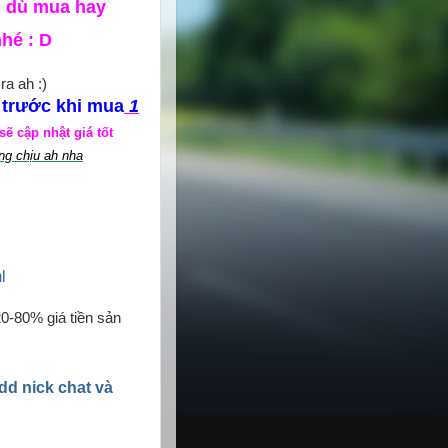
, dù mua hay
nhé : D
ra ah :)
trước khi mua
1
,
ẽ cập nhật giá tốt
ng chịu ah nha
l
20-80% giá tiền sản
add nick chat và