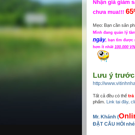
Nhận giá giảm 
6
chưa mua!!!
Mẹo: Bạn cần sản phẩ
Mình đang quản lý tầm
ngày
,
bạn tìm được n
hơn ít nhất
100.000 VN
Lưu ý trước 
http://www.vitinhnh
Tất cả đều có thể
trả
phẩm.
Link tại đây, c
Onli
Mr. Khánh (
ĐẶT CÂU HỎI nhé!