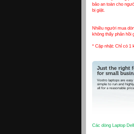
bảo an toàn cho ngườ
bị giật.
Nhiều người mua dòng
không thấy phản hồi 
* Cập nhật: Chỉ có 1 
Các dòng Laptop Dell