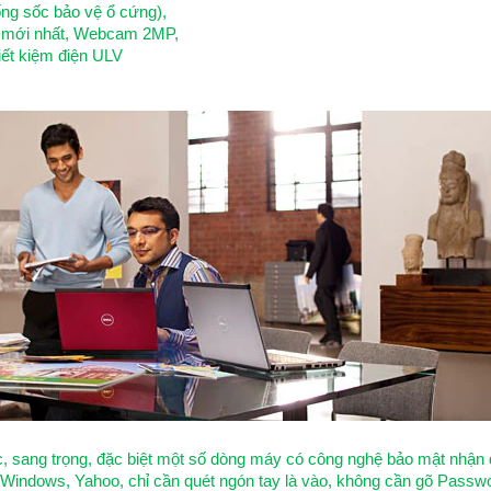
ống sốc bảo vệ ổ cứng),
ẩn mới nhất, Webcam 2MP,
ết kiệm điện ULV
sang trọng, đặc biệt một số dòng máy có công nghệ bảo mật nhận dạ
 Windows, Yahoo, chỉ cần quét ngón tay là vào, không cần gõ Passw