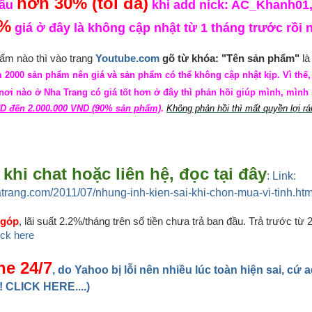
hơn 30% (tối đa)
sâu
khi add nick: AC_Khanh01
5%
giá ở đây là không cập nhật từ 1 tháng trước rồi 
m nào thì vào trang
Youtube.com
gõ từ khóa: "Tên sản phẩm"
là 
 2000 sản phẩm nên giá và sản phẩm có thể không cập nhật kịp. Vì thế
ơi nào ở Nha Trang có giá tốt hơn ở đây thì phản hồi giúp mình, mình s
D đến 2.000.000 VND (90% sản phẩm)
.
Không phản hồi thì mất quyền lợi rá
khi chat hoặc liên hệ, đọc tại đây
: Link:
atrang.com/2011/07/nhung-inh-kien-sai-khi-chon-mua-vi-tinh.htm
 góp
, lãi suất 2.2%/tháng trên số tiền chưa trả ban đầu. Trả trước từ 
lick here
ne 24/7
, do Yahoo bị lỗi nên nhiều lúc toàn hiện sai, cứ 
 CLICK HERE....)