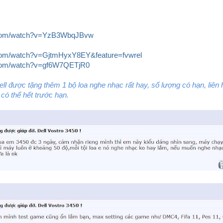
e.com/watch?v=YzB3WbqJBvw
.com/watch?v=GjtmHyxY8EY&feature=fvwrel
.com/watch?v=gf6W7QETjR0
ll được tặng thêm 1 bộ loa nghe nhạc rất hay, số lượng có hạn, liên
 có thể hết trước hạn.