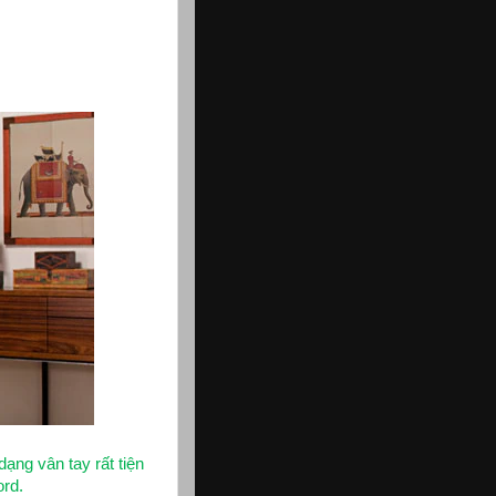
ng vân tay rất tiện
ord.