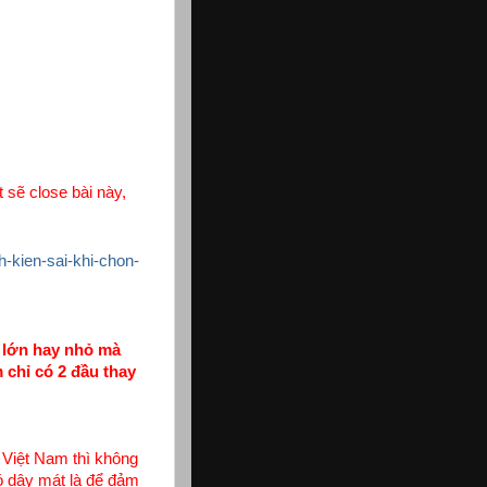
 sẽ close bài này,
h-kien-sai-khi-chon-
ở lớn hay nhỏ mà
 chỉ có 2 đầu thay
 Việt Nam thì không
ó dây mát là để đảm