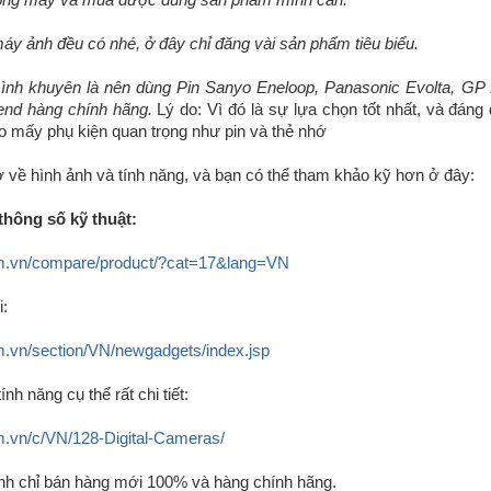
dòng máy và mua được đúng sản phẩm mình cần.
áy ảnh đều có nhé, ở đây chỉ đăng vài sản phẩm tiêu biểu.
mình khuyên là nên dùng Pin Sanyo Eneloop, Panasonic Evolta, G
end hàng chính hãng.
Lý do: Vì đó là sự lựa chọn tốt nhất, và đáng
ho mấy phụ kiện quan trọng như pin và thẻ nhớ
 về hình ảnh và tính năng, và bạn có thể tham khảo kỹ hơn ở đây:
thông số kỹ thuật:
m.vn/compare/product/?cat=17&lang=VN
:
m.vn/section/VN/newgadgets/index.jsp
nh năng cụ thể rất chi tiết:
m.vn/c/VN/128-Digital-Cameras/
nh chỉ bán hàng mới 100% và hàng chính hãng.