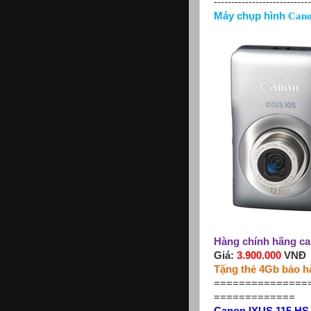
----------------------------
Máy chụp hình
Canon
Hàng chính hãng ca
Giá:
3.900.000
VNĐ
Tặng thẻ 4Gb bảo h
===============
=============