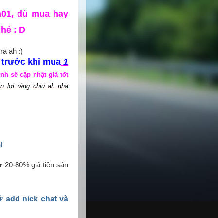
h01, dù mua hay
nhé : D
ra ah :)
trước khi mua
1
,
h sẽ cập nhật giá tốt
n lợi ráng chịu ah nha
l
từ 20-80% giá tiền sản
cứ add nick chat và