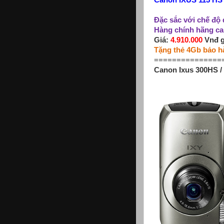
Canon IXUS 115 HS /
Đặc sắc với chế độ 
Hàng chính hãng ca
Giá:
4.910.000
Vnđ g
Tặng thẻ 4Gb bảo h
===============
Canon Ixus 300HS / 