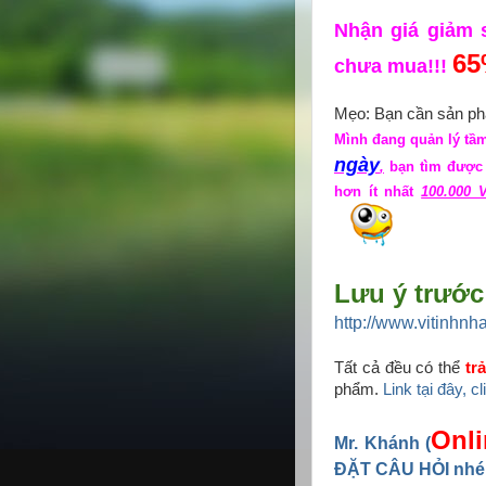
Nhận giá giảm
6
chưa mua!!!
Mẹo: Bạn cần sản phẩ
Mình đang quản lý tầm
ngày
,
bạn tìm được n
hơn ít nhất
100.000 
Lưu ý trước 
http://www.vitinhnh
Tất cả đều có thể
tr
phẩm.
Link tại đây, c
Onli
Mr. Khánh (
ĐẶT CÂU HỎI nhé!