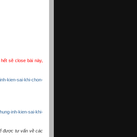
ết sẽ close bài này,
inh-kien-sai-khi-chon-
hung-inh-kien-sai-khi-
để được tư vấn về các