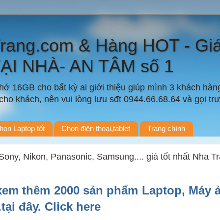
Trang.com & Hàng HOT - Gi
TẠI NHÀ- AN TÂM số 1
ớ 16GB cho bất kỳ ai giới thiệu giúp mình 3 khách hàn
ho khách, nên vui lòng lưu sđt 0944.66.68.64 và gọi trướ
họn Laptop tốt
Chọn điện thoại,tablet
Trang chính
ony, Nikon, Panasonic, Samsung.... giá tốt nhất Nha T
xem thêm 2000 sản phẩm Laptop, Máy 
..tại đây. Click here