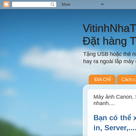
VitinhNha
Đặt hàng 
Tặng USB hoặc thẻ nh
hay ra ngoài lắp máy c
ĐỊA CHỈ
Cách c
Máy ảnh Canon, S
nhanh....
Bạn có thể 
in, Server,..