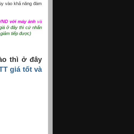
tùy vào khả năng đàm
 VND với máy ảnh
và
giá ở đây thì cứ nhắn
 giảm tiếp được)
ào thì ở đây
T giá tốt và