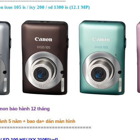
------------------------------------------
 ixus 105 is / ixy 200 / sd 1300 is (12.1 MP)
non bảo hành 12 tháng
ành 5 năm + bao da+ dán màn hình
=================================