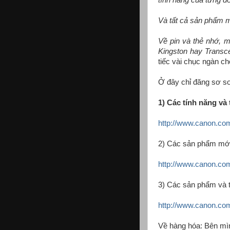
tính năng của từng 
Và tất cả sản phẩm m
Về pin và thẻ nhớ, 
Kingston hay Transc
tiếc vài chục ngàn c
Ở đây chỉ đăng sơ sơ
1) Các tính năng và 
http://www.canon.co
2) Các sản phẩm mới
http://www.canon.co
3) Các sản phẩm và tí
http://www.canon.co
Về hàng hóa: Bên mì