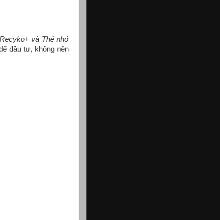
P Recyko+ và Thẻ nhớ
 để đầu tư, không nên