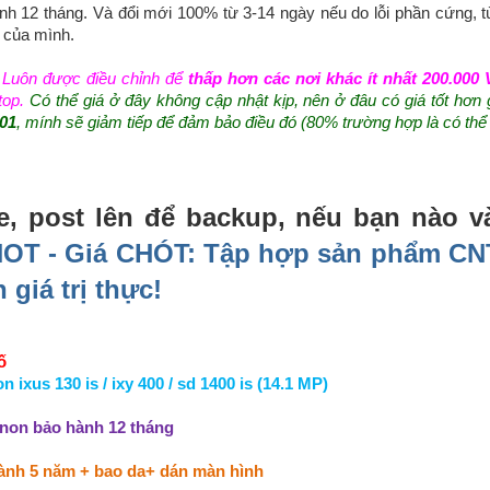
nh 12 tháng. Và đổi mới 100% từ 3-14 ngày nếu do lỗi phần cứng, 
 của mình.
Luôn được điều chỉnh để
thấp hơn các nơi khác ít nhất 200.000
top.
Có thể giá ở đây không cập nhật kịp, nên ở đâu có giá tốt hơn 
01
, mính sẽ giảm tiếp để đảm bảo điều đó (80% trường hợp là có thể
, post lên để backup, nếu bạn nào v
OT - Giá CHÓT: Tập hợp sản phẩm CNT
 giá trị thực!
ố
n ixus 130 is / ixy 400 / sd 1400 is (14.1 MP)
non bảo hành 12 tháng
ành 5 năm + bao da+ dán màn hình