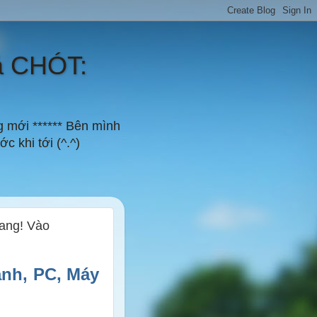
á CHÓT:
g mới ****** Bên mình
c khi tới (^.^)
rang! Vào
ảnh, PC, Máy