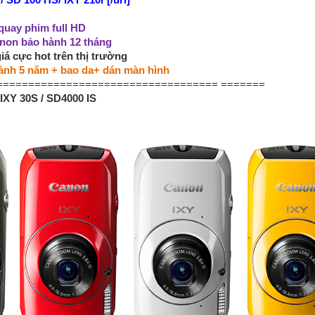
 SD 100 HS/ IXY 210F[/url]
quay phim full HD
non bảo hành 12 tháng
iá cực hot trên thị trường
ành 5 năm + bao da+ dán màn hình
=================================== =======
IXY 30S / SD4000 IS