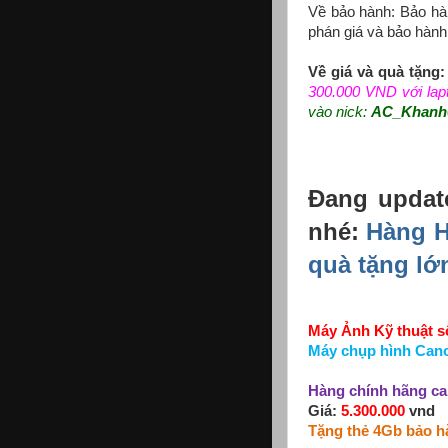
Về bảo hành: Bảo hà
phán giá và bảo hành
Về giá và quà tặng:
300.000 VND với lap
vào nick:
AC_Khanh
Đang update
nhé:
Hàng H
quà tặng lớn
Máy Ảnh Kỹ thuật s
Máy chụp hình
Cano
Hàng chính hãng ca
Giá:
5.300.000
vnd
Tặng thẻ 4Gb bảo h