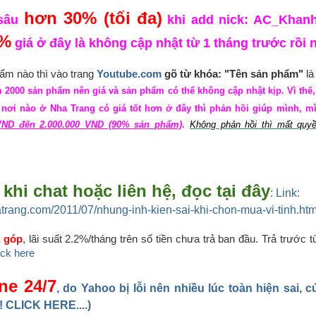
hơn 30% (tối đa)
 sâu
khi add nick: AC_Khan
5%
giá ở đây là không cập nhật từ 1 tháng trước rồi 
m nào thì vào trang
Youtube.com
gõ từ khóa: "Tên sản phẩm"
là 
 2000 sản phẩm nên giá và sản phẩm có thể không cập nhật kịp. Vì thế
ơi nào ở Nha Trang có giá tốt hơn ở đây thì phản hồi giúp mình, mìn
VND đến 2.000.000 VND (90% sản phẩm)
.
Không phản hồi thì mất quyề
khi chat hoặc liên hệ, đọc tại đây
: Link:
atrang.com/2011/07/nhung-inh-kien-sai-khi-chon-mua-vi-tinh.htm
ả góp
, lãi suất 2.2%/tháng trên số tiền chưa trả ban đầu. Trả trước 
lick here
ne 24/7
, do Yahoo bị lỗi nên nhiều lúc toàn hiện sai, 
 CLICK HERE....)