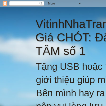
VitinhNhaTra
Giá CHÓT: Đ
TÂM số 1
Tặng USB hoặc t
giới thiệu giúp 
Bên mình hay ra