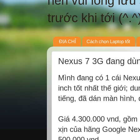
nên vui lòng lưu
trước khi tới (^.^
ĐỊA CHỈ
Cách chọn Laptop tốt
Nexus 7 3G đang dùng
Mình đang có 1 cái Nexus 
inch tốt nhất thế giới; 
tiếng, đã dán màn hình, 
Giá 4.300.000 vnd, gồm 
xịn của hãng Google Nexu
500.000 vnd.