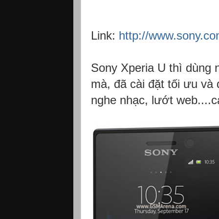
Link:
http://www.sony.co
Sony Xperia U thì dùng 
mà, đã cài đặt tối ưu v
nghe nhạc, lướt web....