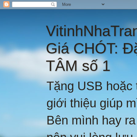
VitinhNhaTra
Giá CHÓT: Đ
TÂM số 1
Tặng USB hoặc t
giới thiệu giúp 
Bên mình hay ra