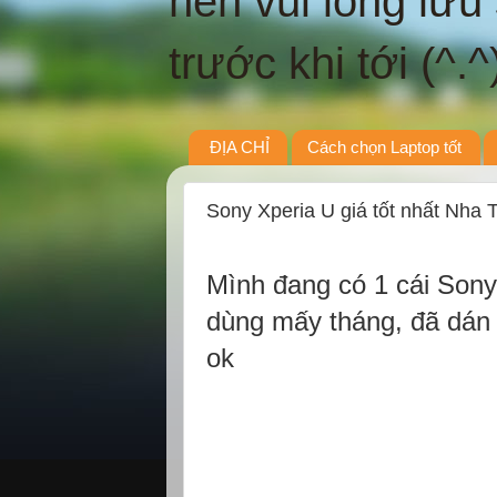
nên vui lòng lưu
trước khi tới (^.^
ĐỊA CHỈ
Cách chọn Laptop tốt
Sony Xperia U giá tốt nhất Nha 
Mình đang có 1 cái Sony 
dùng mấy tháng, đã dán 
ok