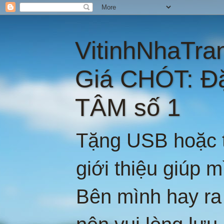
VitinhNhaTra
Giá CHÓT: Đ
TÂM số 1
Tặng USB hoặc t
giới thiệu giúp 
Bên mình hay ra