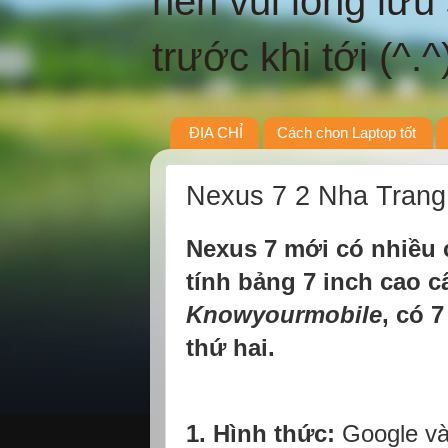
nên vui lòng lưu
trước khi tới (^.^
ĐỊA CHỈ
Cách chọn Laptop tốt
Nexus 7 2 Nha Trang 
Nexus 7 mới có nhiều 
tính bảng 7 inch cao c
Knowyourmobile
, có 
thứ hai.
1. Hình thức:
Google và