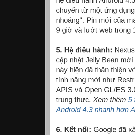
hệ điều hành Android 4.
chuyển từ một ứng dụng
nhoáng". Pin mới của m
9 giờ và lướt web trong 1
5. Hệ điều hành:
Nexus 7
cập nhật Jelly Bean mới 
này hiện đã thân thiện v
tính năng mới như Restr
APIS và Open GL/ES 3.0
trung thực.
Xem thêm
5 
Android 4.3 nhanh hơn An
6. Kết nối:
Google đã xâ