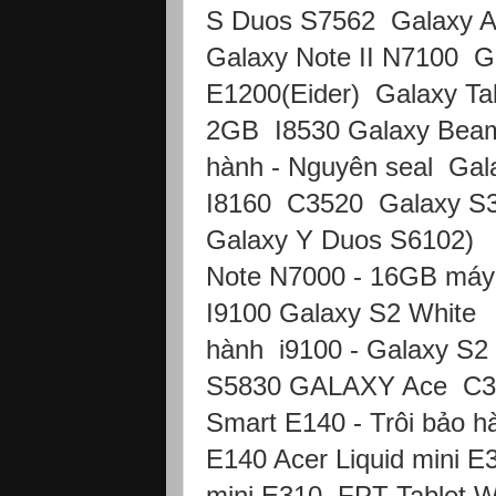
S Duos S7562 Galaxy A
Galaxy Note II N7100 G
E1200(Eider) Galaxy Ta
2GB I8530 Galaxy Beam
hành - Nguyên seal Gal
I8160 C3520 Galaxy S3
Galaxy Y Duos S6102)
Note N7000 - 16GB má
I9100 Galaxy S2 White
hành i9100 - Galaxy S2
S5830 GALAXY Ace C33
Smart E140 - Trôi bảo 
E140 Acer Liquid mini E
mini E310 FPT Tablet Wi