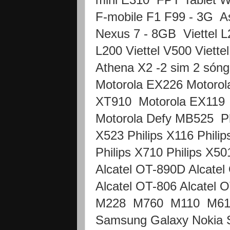
F-mobile F1 F99 - 3G A
Nexus 7 - 8GB Viettel L21
L200 Viettel V500 Viette
Athena X2 -2 sim 2 són
Motorola EX226 Motoro
XT910 Motorola EX119 M
Motorola Defy MB525 Phi
X523 Philips X116 Phili
Philips X710 Philips X5
Alcatel OT-890D Alcate
Alcatel OT-806 Alcate
M228 M760 M110 M610
Samsung Galaxy Nokia S