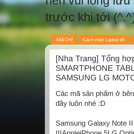
nên vui lòng lưu
trước khi tới (^.^
ĐỊA CHỈ
Cách chọn Laptop tốt
[Nha Trang] Tổng hợ
SMARTPHONE TABL
SAMSUNG LG MOTO
Các mã sản phẩm ở bên 
đây luôn nhé :D
Samsung Galaxy Note I
IIIAppleiPhone 5LG Op