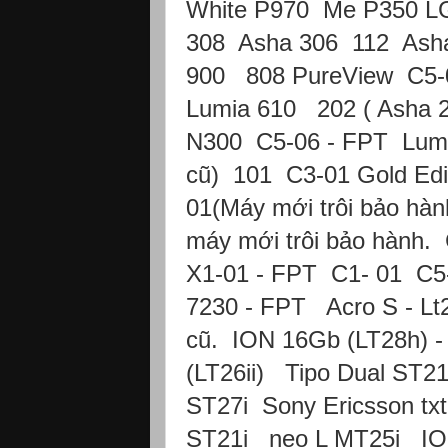
White P970 Me P350 
308 Asha 306 112 Asha
900 808 PureView C5-0
Lumia 610 202 ( Asha
N300 C5-06 - FPT Lum
cũ) 101 C3-01 Gold Edi
01(Máy mới trôi bảo hàn
máy mới trôi bảo hành.
X1-01 - FPT C1- 01 C5
7230 - FPT Acro S - Lt
cũ. ION 16Gb (LT28h) -
(LT26ii) Tipo Dual ST
ST27i Sony Ericsson txt
ST21i neo L MT25i IO