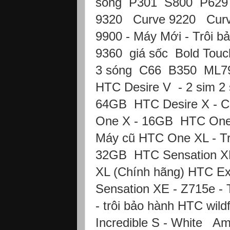
sóng P301 S800 P629 -
9320 Curve 9220 Curve
9900 - Máy Mới - Trôi 
9360 giá sốc Bold Touc
3 sóng C66 B350 ML79
HTC Desire V - 2 sim 2
64GB HTC Desire X - C
One X - 16GB HTC One 
Máy cũ HTC One XL - T
32GB HTC Sensation XL 
XL (Chính hãng) HTC Ex
Sensation XE - Z715e - 
- trôi bảo hành HTC wil
Incredible S - White A