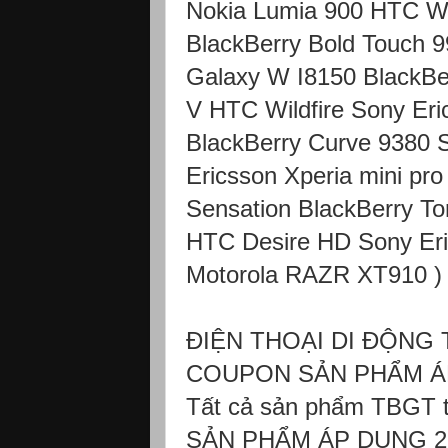
Nokia Lumia 900 HTC Wil
BlackBerry Bold Touch 
Galaxy W I8150 BlackBe
V HTC Wildfire Sony Er
BlackBerry Curve 9380 
Ericsson Xperia mini p
Sensation BlackBerry T
HTC Desire HD Sony Eri
Motorola RAZR XT910 )
ĐIỆN THOẠI DI ĐỘNG 
COUPON SẢN PHẨM ÁP
Tất cả sản phẩm TBGT t
SẢN PHẨM ÁP DỤNG 2 