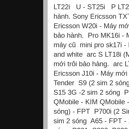
LT22i U - ST25i P LT22i
hành. Sony Ericsson TXT
Ericsson W20i - Máy mới
bảo hành. Pro MK16i - M
máy cũ mini pro sk17i - 
and white arc S LT18i (
mới trôi bảo hàng. arc 
Ericsson J10i - Máy mới
Tender S9 (2 sim 2 só
S15 3G -2 sim 2 sóng P
QMobile - KIM QMobile
sóng) - FPT P700i (2 Si
sim 2 sóng A65 - FPT - 