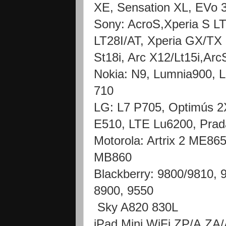
XE, Sensation XL, EVo 
Sony: AcroS,Xperia S LT 
LT28I/AT, Xperia GX/TX
St18i, Arc X12/Lt15i,Ar
Nokia: N9, Lumnia900, 
710
LG: L7 P705, Optimús 2
E510, LTE Lu6200, Pra
Motorola: Artrix 2 ME8
MB860
Blackberry: 9800/9810, 
8900, 9550
Sky A820 830L
iPad Mini WiFi ZP/A,ZA/