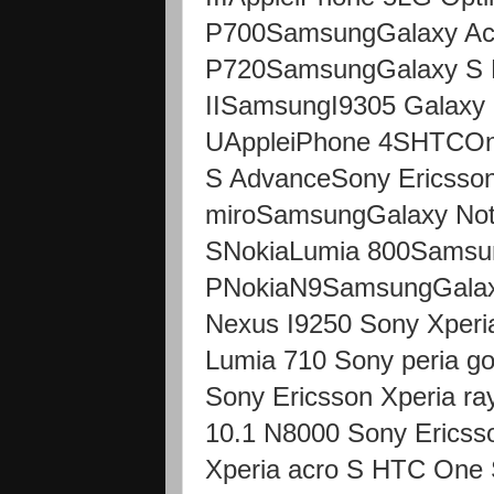
P700SamsungGalaxy Ac
P720SamsungGalaxy S 
IISamsungI9305 Galaxy 
UAppleiPhone 4SHTCOn
S AdvanceSony Ericsson
miroSamsungGalaxy No
SNokiaLumia 800Samsun
PNokiaN9SamsungGala
Nexus I9250 Sony Xperi
Lumia 710 Sony peria g
Sony Ericsson Xperia r
10.1 N8000 Sony Ericss
Xperia acro S HTC One 