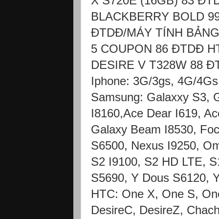
X S720E (16GB) 83 Đ
BLACKBERRY BOLD 99
ĐTDĐ/MÁY TÍNH BẢN
5 COUPON 86 ĐTDĐ H
DESIRE V T328W 88 Đ
Iphone: 3G/3gs, 4G/4Gs
Samsung: Galaxxy S3, G
I8160,Ace Dear I619, Ac
Galaxy Beam I8530, Foc
S6500, Nexus I9250, Omn
S2 I9100, S2 HD LTE, S
S5690, Y Dous S6120, 
HTC: One X, One S, One
DesireC, DesireZ, Chach