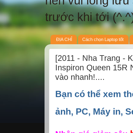
nên vui lòng lưu
trước khi tới (^.^
ĐỊA CHỈ
Cách chọn Laptop tốt
[2011 - Nha Trang - 
Inspiron Queen 15R 
vào nhanh!....
Bạn có thể xem t
ảnh, PC, Máy in, Se