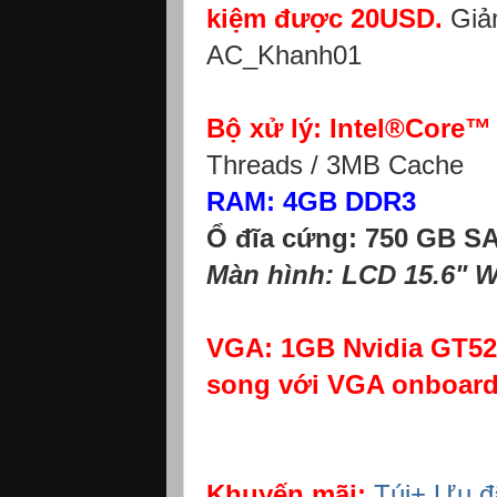
kiệm được 20USD.
Giảm
AC_Khanh01
Bộ xử lý: Intel®Core™
Threads / 3MB Cache
RAM: 4GB DDR3
Ổ đĩa cứng: 750 GB S
Màn hình: LCD 15.6" 
VGA: 1GB Nvidia GT52
song với VGA onboard 
Khuyến mãi:
Túi+ Ưu đã