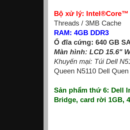
Bộ xử lý: Intel®Core™
Threads / 3MB Cache
RAM: 4GB DDR3
Ổ đĩa cứng: 640 GB S
Màn hình: LCD 15.6" 
Khuyến mại: Túi Dell N51
Queen N5110 Dell Quen
Sản phẩm thứ 6: Dell I
Bridge, card rời 1GB,