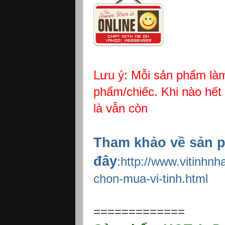
Lưu ý: Mỗi sản phẩm làm
phẩm/chiếc. Khi nào hết 
là vẫn còn
Tham khảo về sản p
đây
:http://www.vitinhnh
chon-mua-vi-tinh.html
=============