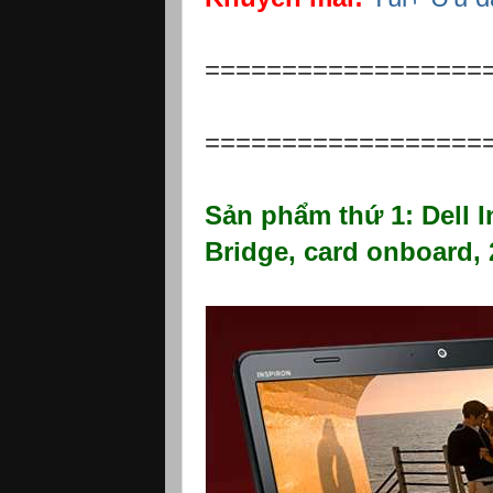
==================
==================
Sản phẩm thứ 1: Dell I
Bridge, card onboard