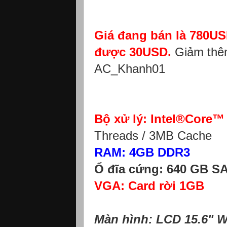
Giá đang bán là 780USD
được 30USD.
Giảm thêm
AC_Khanh01
Bộ xử lý: Intel®Core™
Threads / 3MB Cache
RAM: 4GB DDR3
Ổ đĩa cứng: 640 GB S
VGA: Card rời 1GB
Màn hình: LCD 15.6" 