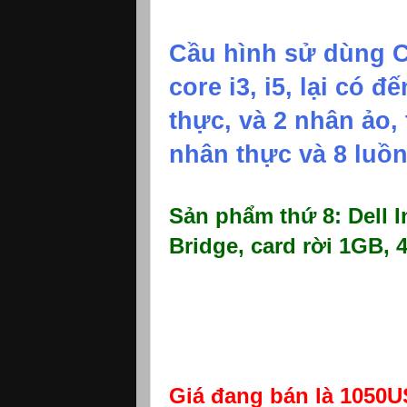
Cầu hình sử dùng Co
core i3, i5, lại có đ
thực, và 2 nhân ảo, 
nhân thực và 8 luồn
Sản phẩm thứ 8: Dell I
Bridge, card rời 1GB,
Giá đang bán là 1050US