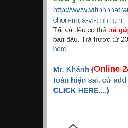
http://www.vitinhnhatr
chon-mua-vi-tinh.html
Tất cả đều có thể
trả gó
ban đầu. Trả trước từ 2
here
Online 2
Mr. Khánh (
toàn hiện sai, cứ ad
CLICK HERE....)