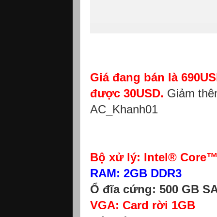
Giá đang bán là 690USD
được 30USD.
Giảm thêm
AC_Khanh01
Bộ xử lý: Intel® Core
RAM: 2GB DDR3
Ổ đĩa cứng: 500 GB S
VGA: Card rời 1GB