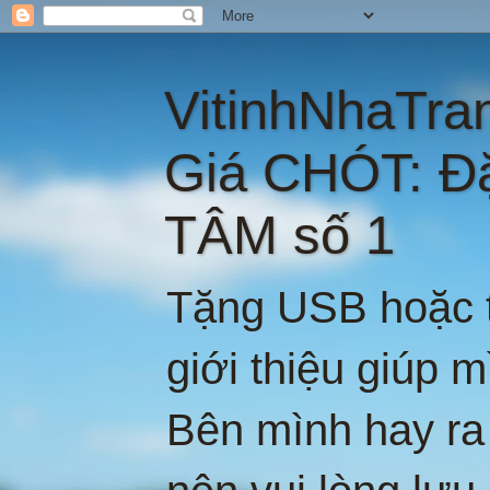
VitinhNhaTra
Giá CHÓT: Đ
TÂM số 1
Tặng USB hoặc t
giới thiệu giúp 
Bên mình hay ra