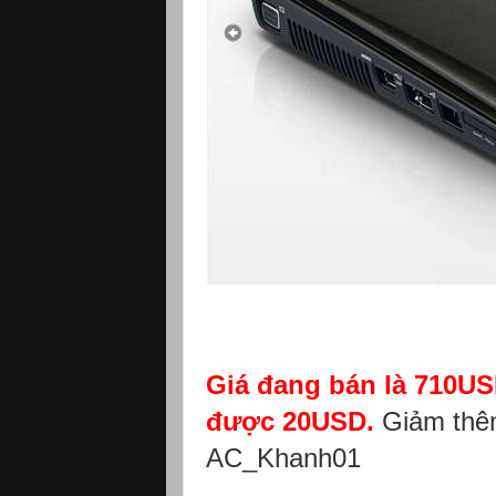
Giá đang bán là 710USD
được 20USD.
Giảm thêm
AC_Khanh01