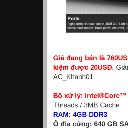
Giá đang bán là 760USD
kiệm được 20USD.
Giảm
AC_Khanh01
Bộ xử lý: Intel®Core™
Threads / 3MB Cache
RAM: 4GB DDR3
Ổ đĩa cứng: 640 GB S