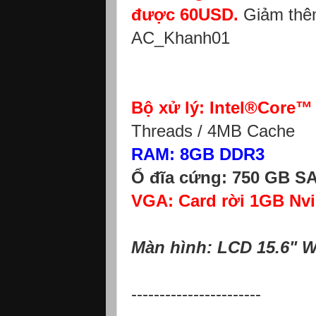
được 60USD.
Giảm thêm
AC_Khanh01
Bộ xử lý: Intel®Core™
Threads / 4MB Cache
RAM: 8GB DDR3
Ổ đĩa cứng: 750 GB S
VGA: Card rời 1GB Nv
Màn hình: LCD 15.6" 
-----------------------