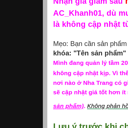
Nhận giá giảm sâu
AC_Khanh01, dù mu
là không cập nhật t
Mẹo: Bạn cần sản phẩm n
khóa: "Tên sản phẩm"
Mình đang quản lý tầm 2
không cập nhật kịp. Vì th
nơi nào ở Nha Trang có gi
sẽ cập nhật giá tốt hơn ít
sản phẩm)
.
Không phản hồi
Lưu ý trước khi ch