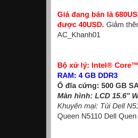
Giá đang bán là 680USD
được 40USD.
Giảm thêm
AC_Khanh01
Bộ xử lý: Intel® Core
RAM: 4 GB DDR3
Ổ đĩa cứng: 500 GB S
Màn hình: LCD 15.6" 
Khuyến mại: Túi Dell N51
Queen N5110 Dell Quen