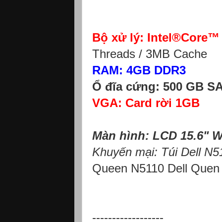
Bộ xử lý: Intel®Core™
Threads / 3MB Cache
RAM: 4GB DDR3
Ổ đĩa cứng: 500 GB S
VGA: Card rời 1GB
Màn hình: LCD 15.6" 
Khuyến mại: Túi Dell N51
Queen N5110 Dell Quen
------------------