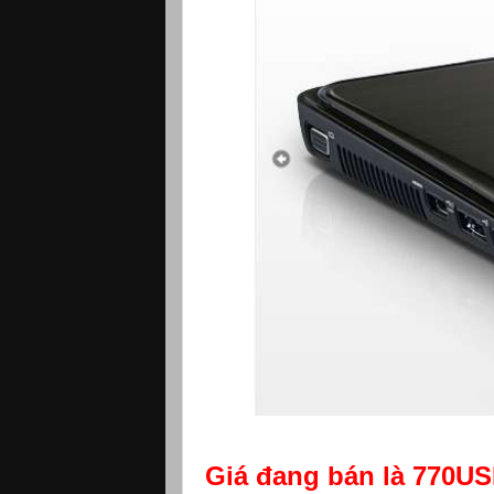
Giá đang bán là 770USD