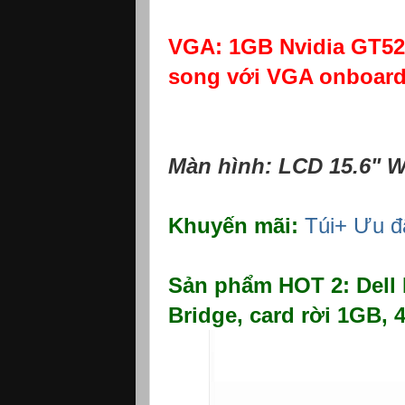
VGA: 1GB Nvidia GT52
song với VGA onboard I
Màn hình: LCD 15.6" 
Khuyến mãi:
Túi+ Ưu đã
Sản phẩm HOT 2: Dell I
Bridge, card rời 1GB,